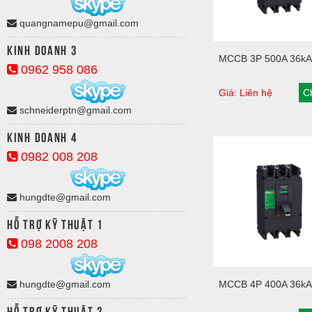
quangnamepu@gmail.com
Kinh doanh 3
Giỏ hàng
MCCB 3P 500A 36kA
0962 958 086
Giá: Liên hệ
Ch
schneiderptn@gmail.com
Kinh doanh 4
0982 008 208
hungdte@gmail.com
Hỗ trợ kỹ thuật 1
098 2008 208
Giỏ hàng
hungdte@gmail.com
MCCB 4P 400A 36kA
Hỗ trợ kỹ thuật 2