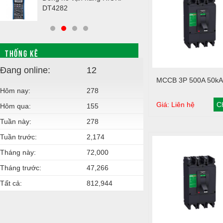
DT4282
THỐNG KÊ
Đang online:
12
Giỏ hàng
MCCB 3P 500A 50kA
Hôm nay:
278
Giá: Liên hệ
Ch
Hôm qua:
155
Tuần này:
278
Tuần trước:
2,174
Tháng này:
72,000
Tháng trước:
47,266
Tất cả:
812,944