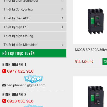
Thiết bị điện Schneider
Thiết bị đo Kyoritsu
Thiết bị điện ABB
Thiết bị điện LS
Thiết bị điện Osung
Thiết bị điện Mitsubishi
Giỏ hàng
MCCB 3P 320A 36kA
HỖ TRỢ TRỰC TUYẾN
Giá: Liên hệ
Ch
Kinh doanh 1
0977 021 916
ceo.phananh@gmail.com
Kinh doanh 2
0913 831 916