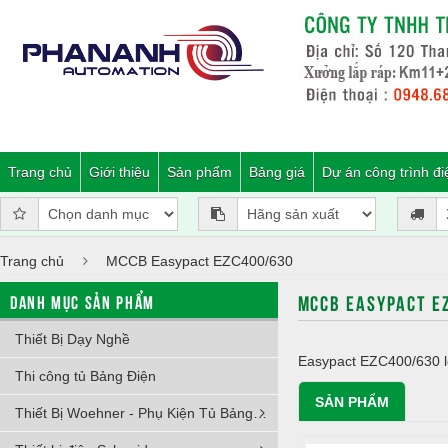
Trang chủ
Giới thiệu
Sản phẩm
Bảng giá
Dự án công trình đi
Trang chủ
MCCB Easypact EZC400/630
MCCB EASYPACT E
DANH MỤC SẢN PHẨM
Thiết Bị Dạy Nghề
Easypact EZC400/630 lo
Thi công tủ Bảng Điện
SẢN PHẨM
Thiết Bị Woehner - Phụ Kiện Tủ Bảng Điện