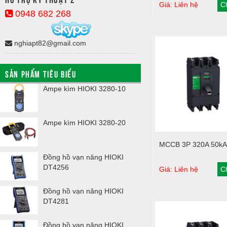
Giá: Liên hệ
Ch
0948 682 268
nghiapt82@gmail.com
SẢN PHẨM TIÊU BIỂU
Ampe kìm HIOKI 3280-10
Kyoritsu 241
Ampe kìm HIOKI 3280-20
Kyoritsu 241
Giỏ hàng
MCCB 3P 320A 50kA
Đồng hồ vạn năng HIOKI
Kyoritsu 243
DT4256
Giá: Liên hệ
Ch
Đồng hồ vạn năng HIOKI
Kyoritsu 250
DT4281
Đồng hồ vạn năng HIOKI
Kyoritsu 260