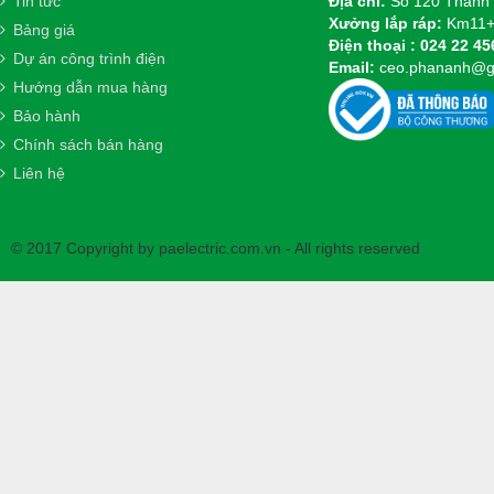
Tin tức
Địa chỉ:
Số 120 Thanh 
Xưởng lắp ráp:
Km11+2
Bảng giá
Điện thoại :
024 22 45
Dự án công trình điện
Email:
ceo.phananh@g
Hướng dẫn mua hàng
Bảo hành
Chính sách bán hàng
Liên hệ
© 2017 Copyright by paelectric.com.vn - All rights reserved