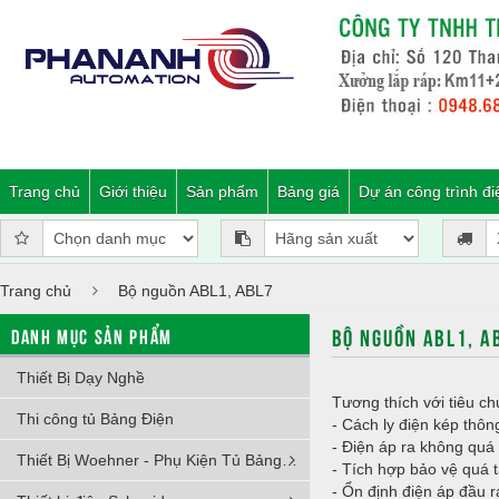
Trang chủ
Giới thiệu
Sản phẩm
Bảng giá
Dự án công trình đi
Trang chủ
Bộ nguồn ABL1, ABL7
BỘ NGUỒN ABL1, A
DANH MỤC SẢN PHẨM
Thiết Bị Dạy Nghề
Tương thích với tiêu c
Thi công tủ Bảng Điện
- Cách ly điện kép thôn
- Điện áp ra không quá
Thiết Bị Woehner - Phụ Kiện Tủ Bảng Điện
- Tích hợp bảo vệ quá t
- Ổn định điện áp đầu r