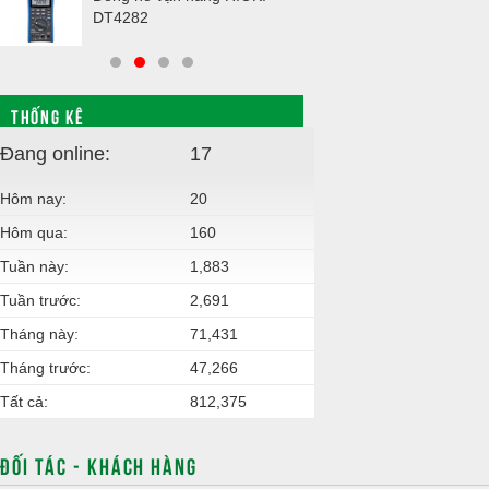
DT4282
THỐNG KÊ
Đang online:
17
Hôm nay:
20
Hôm qua:
160
Tuần này:
1,883
Tuần trước:
2,691
Tháng này:
71,431
Tháng trước:
47,266
Tất cả:
812,375
ĐỐI TÁC - KHÁCH HÀNG