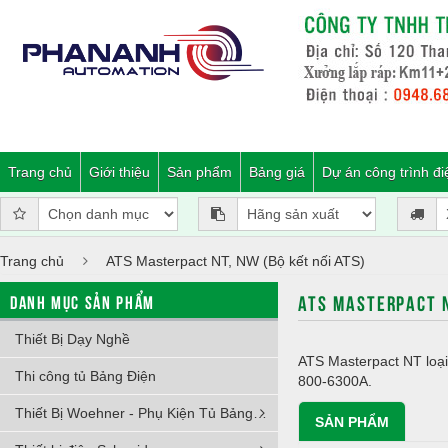
Trang chủ
Giới thiệu
Sản phẩm
Bảng giá
Dự án công trình đi
Trang chủ
ATS Masterpact NT, NW (Bộ kết nối ATS)
ATS MASTERPACT N
DANH MỤC SẢN PHẨM
Thiết Bị Dạy Nghề
ATS Masterpact NT loại
Thi công tủ Bảng Điện
800-6300A.
Thiết Bị Woehner - Phụ Kiện Tủ Bảng Điện
SẢN PHẨM