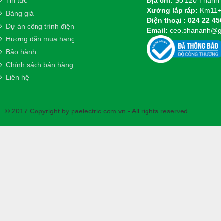
Tin tức
Địa chỉ:
Số 120 Thanh 
Xưởng lắp ráp:
Km11+2
Bảng giá
Điện thoại :
024 22 45
Dự án công trình điện
Email:
ceo.phananh@g
Hướng dẫn mua hàng
Bảo hành
Chính sách bán hàng
Liên hệ
© 2017 Copyright by paelectric.com.vn - All rights reserved