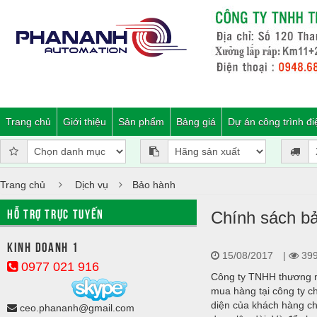
Trang chủ
Giới thiệu
Sản phẩm
Bảng giá
Dự án công trình đi
Trang chủ
Dịch vụ
Bảo hành
HỖ TRỢ TRỰC TUYẾN
Chính sách b
Kinh doanh 1
15/08/2017
|
39
0977 021 916
Công ty TNHH thương mạ
mua hàng tại công ty c
diện của khách hàng ch
ceo.phananh@gmail.com