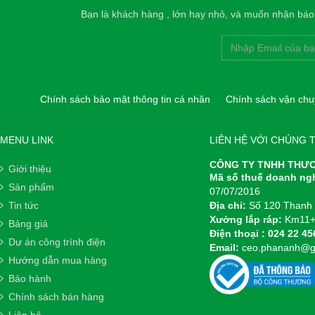
Bạn là khách hàng , lớn hay nhỏ, và muốn nhận báo g
Chính sách bảo mật thông tin cá nhân
Chính sách vận chu
MENU LINK
LIÊN HỆ VỚI CHÚNG T
CÔNG TY TNHH THƯƠ
Giới thiệu
Mã số thuế doanh ng
Sản phẩm
07/07/2016
Tin tức
Địa chỉ:
Số 120 Thanh 
Xưởng lắp ráp:
Km11+2
Bảng giá
Điện thoại :
024 22 45
Dự án công trình điện
Email:
ceo.phananh@g
Hướng dẫn mua hàng
Bảo hành
Chính sách bán hàng
Liên hệ