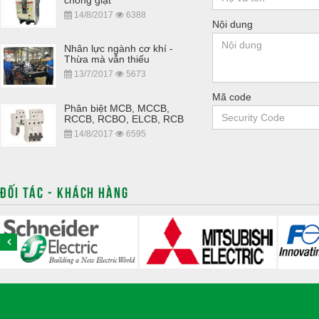
14/8/2017
6388
Nội dung
Nhân lực ngành cơ khí -
Thừa mà vẫn thiếu
13/7/2017
5673
Mã code
Phân biệt MCB, MCCB,
RCCB, RCBO, ELCB, RCB
14/8/2017
6595
ĐỐI TÁC - KHÁCH HÀNG