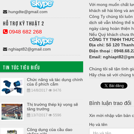
Với mong muốn chất lượ
khách sẽ hài lòng và an
hungdte@gmail.com
Công Ty chúng tôi luôn
Hỗ trợ kỹ thuật 2
dịch sẽ vẫn không thể 
ngày càng hoàn thiện h
0948 682 268
Nếu Quý khách chưa thấy
CÔNG TY TNHH THƯƠ
Địa chỉ: Số 120 Than
nghiapt82@gmail.com
Điện thoại :
0948.68.2
Email:
nghiapt82@gm
TIN TỨC TIÊU BIỂU
Chúng tôi sẽ tận tình g
Hãy chia sẻ với chúng t
Chức năng và tác dụng chính
của ổ phích cắm
14/8/2017
9476
Bình luận trao đổi
Thị trường thép kỳ vọng sẽ
tăng trưởng
Xin mời nhập văn bản c
13/7/2017
5596
Họ và tên
Công dụng của cầu dao
chống giật