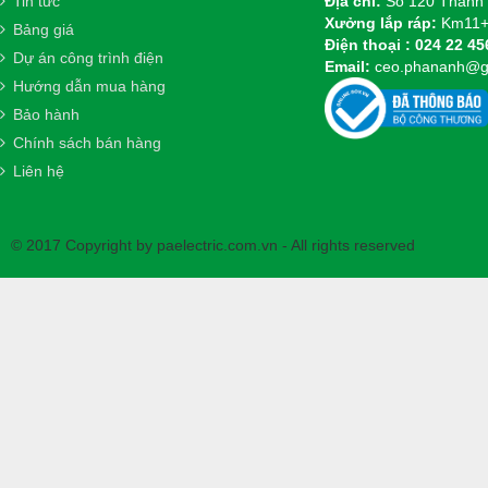
Tin tức
Địa chỉ:
Số 120 Thanh 
Xưởng lắp ráp:
Km11+2
Bảng giá
Điện thoại :
024 22 45
Dự án công trình điện
Email:
ceo.phananh@g
Hướng dẫn mua hàng
Bảo hành
Chính sách bán hàng
Liên hệ
© 2017 Copyright by paelectric.com.vn - All rights reserved