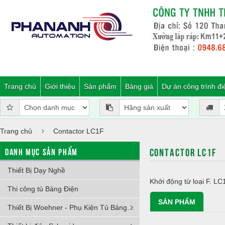
Trang chủ
Giới thiệu
Sản phẩm
Bảng giá
Dự án công trình đi
Trang chủ
Contactor LC1F
CONTACTOR LC1F
DANH MỤC SẢN PHẨM
Thiết Bị Dạy Nghề
Khởi động từ loại F. L
Thi công tủ Bảng Điện
SẢN PHẨM
Thiết Bị Woehner - Phụ Kiện Tủ Bảng Điện