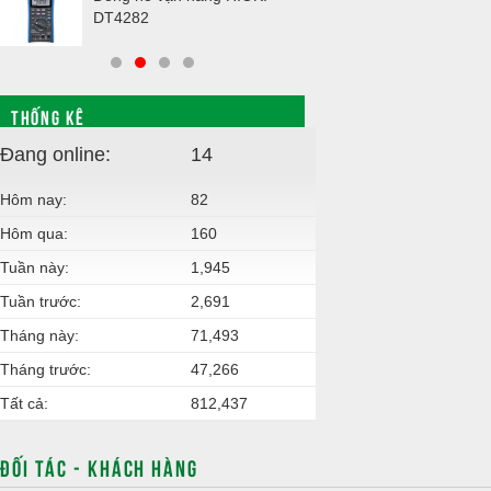
DT4282
THỐNG KÊ
Đang online:
14
Hôm nay:
82
Hôm qua:
160
Tuần này:
1,945
Tuần trước:
2,691
Tháng này:
71,493
Tháng trước:
47,266
Tất cả:
812,437
ĐỐI TÁC - KHÁCH HÀNG