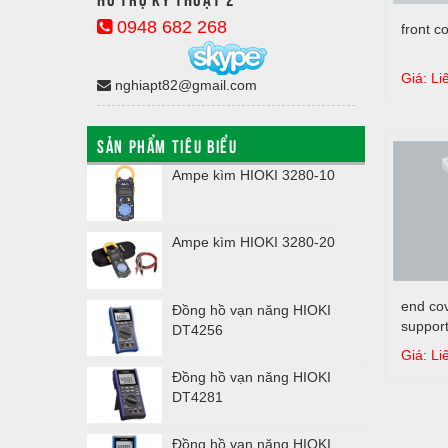
0948 682 268
front c
Giá: Li
nghiapt82@gmail.com
SẢN PHẨM TIÊU BIỂU
ishi MCCB 3
Ampe kìm HIOKI 3280-10
W
ishi MCCB 3
Ampe kìm HIOKI 3280-20
end cov
ishi MCCB 3
Đồng hồ vạn năng HIOKI
support
DT4256
left an
Giá: Li
suppor
ishi MCCB 3
Đồng hồ vạn năng HIOKI
DT4281
ishi MCCB
Đồng hồ vạn năng HIOKI