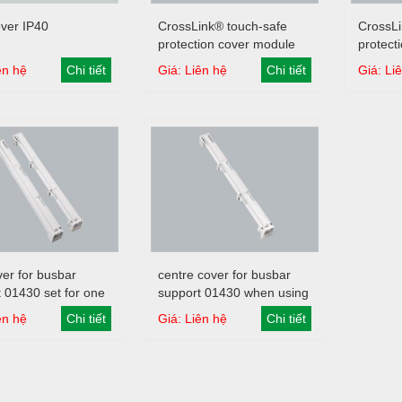
Giỏ hàng
Giỏ hàng
over IP40
CrossLink® touch-safe
CrossLi
protection cover module
protect
100 mm wide
50 mm 
ên hệ
Chi tiết
Giá: Liên hệ
Chi tiết
Giá: Li
Kyoritsu 2413R
Kyoritsu 2300R
Kyoritsu 2412
Kyoritsu 2117R
Giỏ hàng
Giỏ hàng
er for busbar
centre cover for busbar
Kyoritsu 2434
Kyoritsu 2000
 01430 set for one
support 01430 when using
d one right busbar
the busbar support as a
ên hệ
Chi tiết
Giá: Liên hệ
Chi tiết
t
centre support
Kyoritsu 2500
Kyoritsu 2001
Kyoritsu 2608A
Kyoritsu 2012R