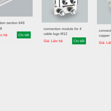
Giỏ hàng
ion section 649
Giỏ hàng
g
connection module for 4
connect
cable lugs M12
ên hệ
Chi tiết
copper 
mm/max.
Giá: Liên hệ
Chi tiết
Giá: Li
mm