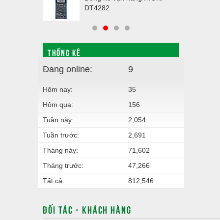
DT4282
THỐNG KÊ
Đang online:
9
Hôm nay:
35
Hôm qua:
156
Tuần này:
2,054
Tuần trước:
2,691
Tháng này:
71,602
Tháng trước:
47,266
Tất cả:
812,546
ĐỐI TÁC - KHÁCH HÀNG