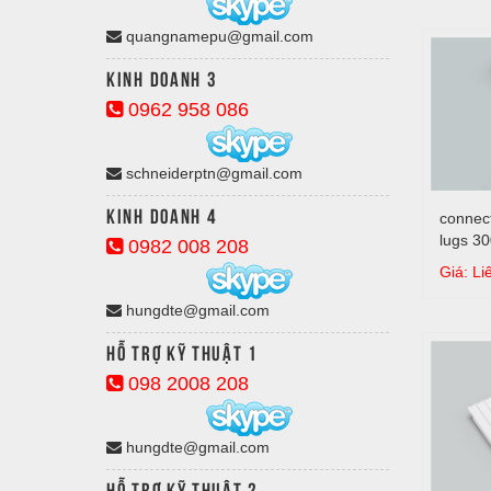
quangnamepu@gmail.com
Kinh doanh 3
0962 958 086
schneiderptn@gmail.com
Kinh doanh 4
connect
lugs 30
0982 008 208
arrange
Giá: Li
lugs 24
copper
hungdte@gmail.com
Hỗ trợ kỹ thuật 1
098 2008 208
hungdte@gmail.com
Hỗ trợ kỹ thuật 2