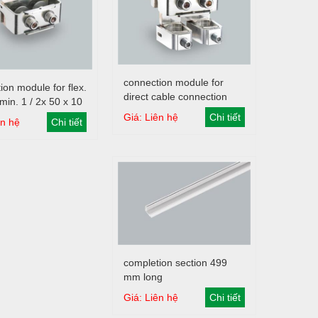
Giỏ hàng
connection module for
Giỏ hàng
ion module for flex.
direct cable connection
min. 1 / 2x 50 x 10
 1 / 2x 80 x 10
Giá: Liên hệ
Chi tiết
ên hệ
Chi tiết
Giỏ hàng
completion section 499
mm long
Giá: Liên hệ
Chi tiết