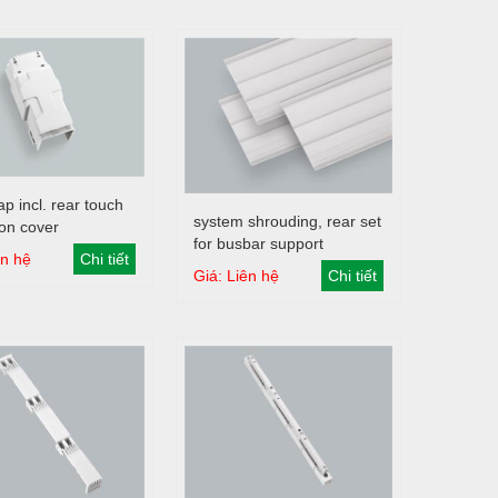
Giỏ hàng
p incl. rear touch
Giỏ hàng
system shrouding, rear set
ion cover
for busbar support
ên hệ
Chi tiết
distance 700 mm (centre
Giá: Liên hệ
Chi tiết
to centre)