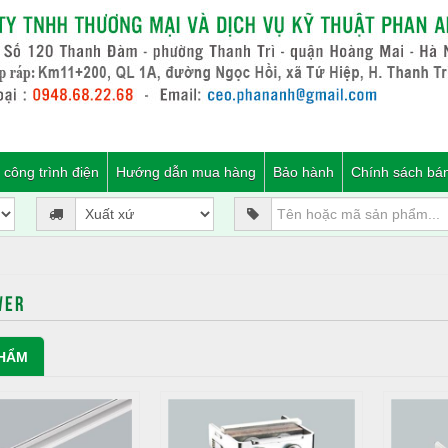
 công trình điện
Hướng dẫn mua hàng
Bảo hành
Chính sách bá
WER
HẨM