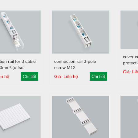
cover ca
Giỏ hàng
Giỏ hàng
ion rail for 3 cable
connection rail 3-pole
protect
0mm² (offset
screw M12
Giá: Li
ment), for 4 cable
ên hệ
Chi tiết
Giá: Liên hệ
Chi tiết
0 mm² or flex.
 80x10