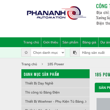
Trang chủ
Giới thiệu
Sản phẩm
Bảng giá
Dự án
Trang chủ
185 Power
185 PO
DANH MỤC SẢN PHẨM
Thiết Bị Dạy Nghề
SẢN P
Thi công tủ Bảng Điện
Thiết Bị Woehner - Phụ Kiện Tủ Bảng Điện