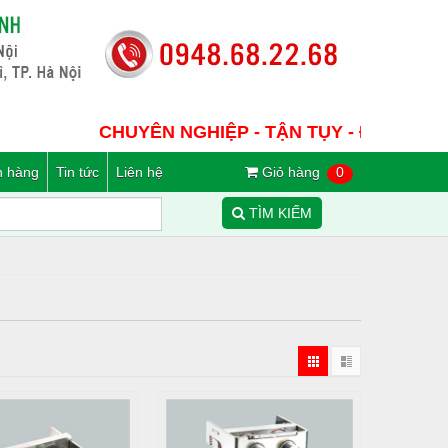
CHUYÊN NGHIỆP - TẬN TỤY - ĐẢM BẢO
n hàng
Tin tức
Liên hệ
Giỏ hàng
0
TÌM KIẾM